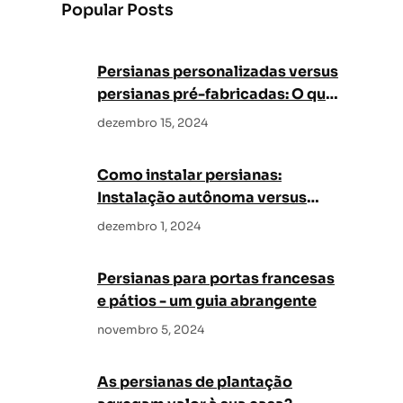
Popular Posts
c
h
Persianas personalizadas versus
persianas pré-fabricadas: O que
é melhor para sua casa?
dezembro 15, 2024
Como instalar persianas:
Instalação autônoma versus
instalação profissional
dezembro 1, 2024
Persianas para portas francesas
e pátios - um guia abrangente
novembro 5, 2024
As persianas de plantação