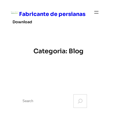
Pular
para
Fabricante de persianas
o
Download
conteúdo
Categoria:
Blog
S
e
a
r