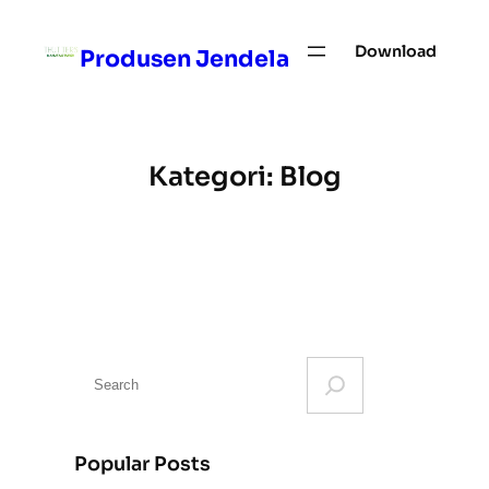
Skip
to
Download
Produsen Jendela
content
Kategori:
Blog
S
e
a
r
Popular Posts
c