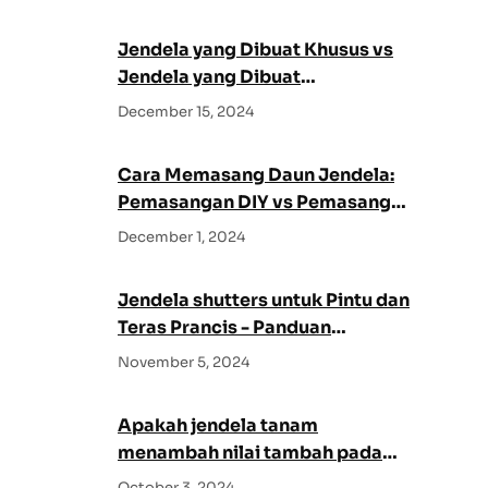
h
Jendela yang Dibuat Khusus vs
Jendela yang Dibuat
Sebelumnya: Mana yang Lebih
December 15, 2024
Baik untuk Rumah Anda?
Cara Memasang Daun Jendela:
Pemasangan DIY vs Pemasangan
Profesional
December 1, 2024
Jendela shutters untuk Pintu dan
Teras Prancis - Panduan
Komprehensif
November 5, 2024
Apakah jendela tanam
menambah nilai tambah pada
rumah Anda?
October 3, 2024