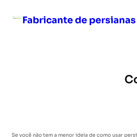
Pular
para
Fabricante de persianas
o
conteúdo
Co
Se você não tem a menor ideia de como usar persian