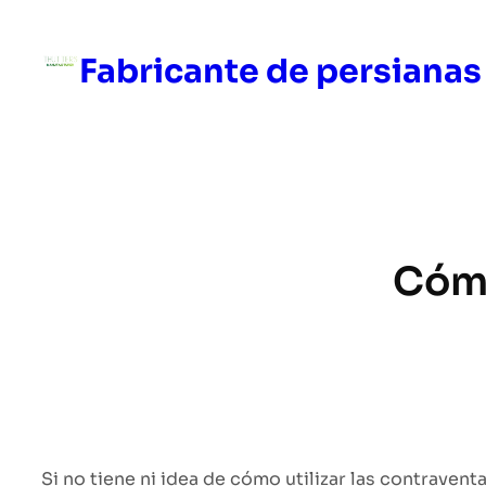
Saltar
al
Fabricante de persianas
contenido
Cómo
Si no tiene ni idea de cómo utilizar las contravent