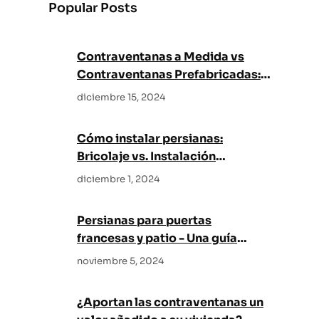
Popular Posts
c
h
Contraventanas a Medida vs
Contraventanas Prefabricadas:
¿Cuál es mejor para su hogar?
diciembre 15, 2024
Cómo instalar persianas:
Bricolaje vs. Instalación
profesional
diciembre 1, 2024
Persianas para puertas
francesas y patio - Una guía
completa
noviembre 5, 2024
¿Aportan las contraventanas un