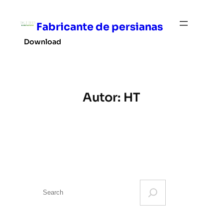
Saltar
al
Fabricante de persianas
contenido
Download
Autor:
HT
S
e
a
r