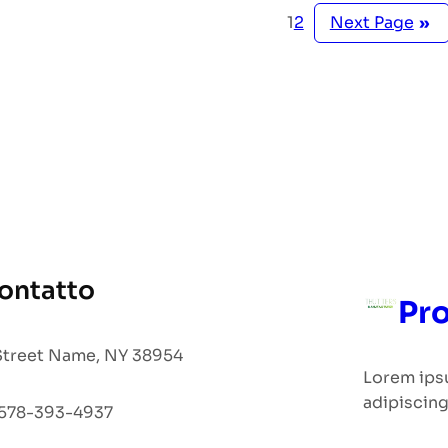
Next Page
»
1
2
ontatto
Pro
Street Name, NY 38954
Lorem ips
adipiscing
578-393-4937