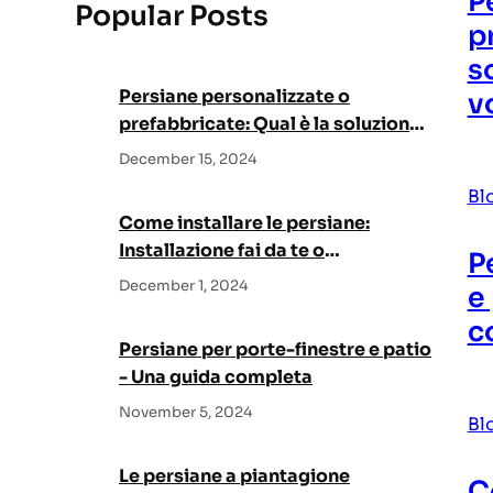
P
Popular Posts
c
p
h
s
Persiane personalizzate o
v
prefabbricate: Qual è la soluzione
migliore per la vostra casa?
December 15, 2024
Bl
Come installare le persiane:
Installazione fai da te o
P
professionale
December 1, 2024
e
c
Persiane per porte-finestre e patio
- Una guida completa
November 5, 2024
Bl
Le persiane a piantagione
C