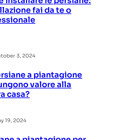
installare le persiane:
llazione fai da te o
essionale
tober 3, 2024
ersiane a piantagione
ungono valore alla
ra casa?
y 19, 2024
iane a piantagione per