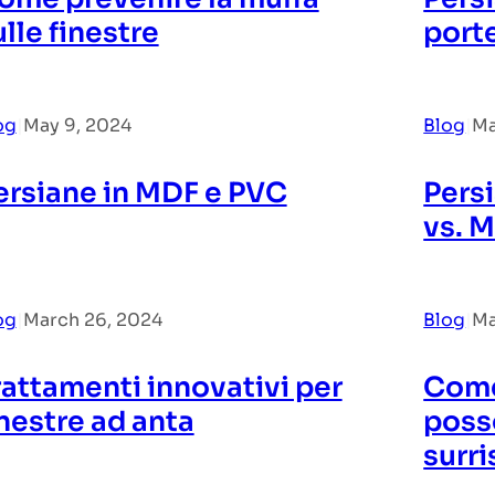
ulle finestre
porte
og
|
May 9, 2024
Blog
|
Ma
ersiane in MDF e PVC
Pers
vs. 
og
|
March 26, 2024
Blog
|
Ma
rattamenti innovativi per
Come 
inestre ad anta
poss
surr