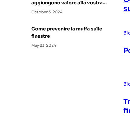
aggiungono valore alla vostra
s
casa?
October 3, 2024
Come prevenire la muffa sulle
Bl
finestre
May 23, 2024
P
Bl
T
f