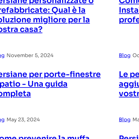
ersiane personalizzate o
Come 
refabbricate: Qual è la
Insta
oluzione migliore per la
prof
ostra casa?
og
|
November 5, 2024
Blog
|
Oc
ersiane per porte-finestre
Le p
 patio - Una guida
aggi
ompleta
vost
og
|
May 23, 2024
Blog
|
Ma
ome prevenire la muffa
Pers