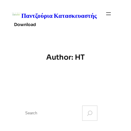
Skip
to
Παντζούρια Κατασκευαστής
content
Download
Author:
HT
S
e
a
r