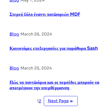
Blog
|
May 7, 2024
Στερεό ξύλο έναντι πατζουριών MDF
Blog
|
March 26, 2024
Καινοτόμες επεξεργασίες για παράθυρα Sash
Blog
|
March 25, 2024
Πώς τα παντζούρια και οι περσίδες μπορούν να
αποτρέψουν την υπερθέρμανση
Next Page
»
1
2