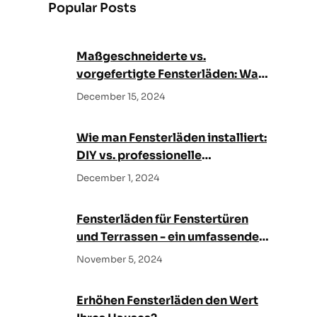
Popular Posts
c
h
Maßgeschneiderte vs.
vorgefertigte Fensterläden: Was
ist besser für Ihr Haus?
December 15, 2024
Wie man Fensterläden installiert:
DIY vs. professionelle
Installation
December 1, 2024
Fensterläden für Fenstertüren
und Terrassen - ein umfassender
Leitfaden
November 5, 2024
Erhöhen Fensterläden den Wert