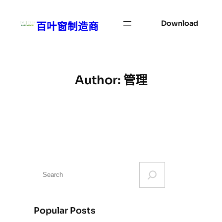
Skip
to
Download
百叶窗制造商
content
Author:
管理
S
e
a
r
Popular Posts
c