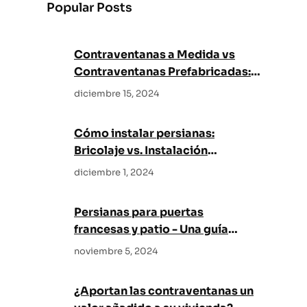
Popular Posts
c
h
Contraventanas a Medida vs
Contraventanas Prefabricadas:
¿Cuál es mejor para su hogar?
diciembre 15, 2024
Cómo instalar persianas:
Bricolaje vs. Instalación
profesional
diciembre 1, 2024
Persianas para puertas
francesas y patio - Una guía
completa
noviembre 5, 2024
¿Aportan las contraventanas un