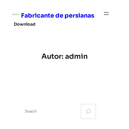
Saltar
al
Fabricante de persianas
contenido
Download
Autor:
admin
S
e
a
r