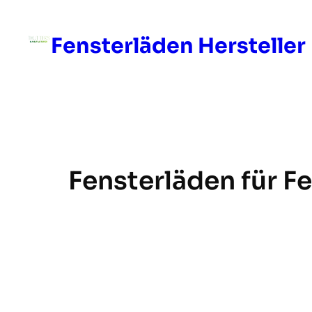
Skip
to
Fensterläden Hersteller
content
Fensterläden für F