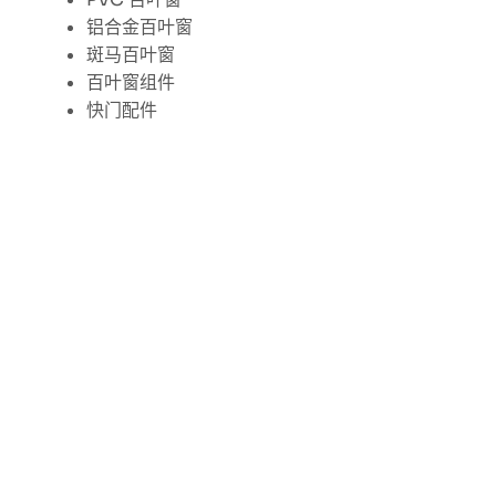
铝合金百叶窗
斑马百叶窗
百叶窗组件
快门配件