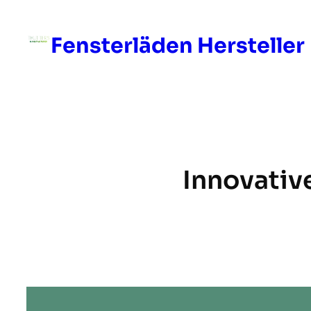
Skip
to
Fensterläden Hersteller
content
Innovativ