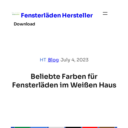
Skip
to
Fensterläden Hersteller
content
Download
HT
|
Blog
|
July 4, 2023
Beliebte Farben für
Fensterläden im Weißen Haus