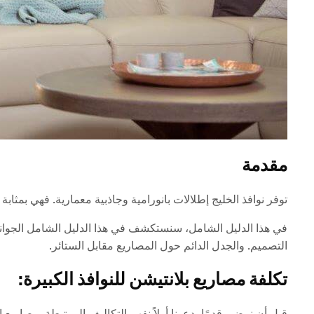
مقدمة
توفر نوافذ الخليج إطلالات بانورامية وجاذبية معمارية. فهي بمثا
في هذا الدليل الشامل، سنستكشف في هذا الدليل الشامل الجوانب
التصميم. والجدل الدائم حول المصاريع مقابل الستائر.
تكلفة مصاريع بلانتيشن للنوافذ الكبيرة:
قبل أن نمضي قدمًا، دعونا أولاً نفهم التكاليف المرتبطة بمصاريع