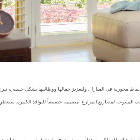
بة نقاط محورية في المنازل. ولتعزيز جمالها ووظائفها بشكل حقيقي، تبرز
 المتنوعة لمصاريع المزارع. مصممة خصيصاً للنوافذ الكبيرة. سنغطي
 المزارع للنوافذ الكبيرة. هذا أمر محوري في اتخاذ قرار مستنير. هناك 