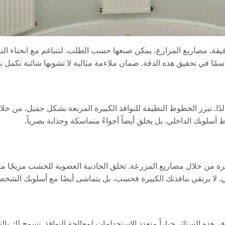
ً دقيقة. مصاريع المزارع، يمكن صنعها حسب الطلب. لتتناغم مع انحناء ا
ًا في تحقيق هذه الدقة. ضمان ملاءمة مثالية لا تشوبها شائبة تكمل نا
وخالدًا. تبرز الخطوط النظيفة للنوافذ الكبيرة المربعة بشكل جميل. من خل
 أسلوبك الداخلي. بل يخلق أيضاً أجواءً متماسكة وجذابة بصرياً.
ن خلال مصاريع المزرعة. تخلق الجاذبية العضوية للخشب مزيجًا متنا
ي. لا يرتقي بنافذتك الكبيرة فحسب، بل يتماشى أيضًا مع أسلوبك الشخ
فر هذه الستائر خياراً متعدد الاستخدامات لمعالجة النوافذ. تسمح لك ب