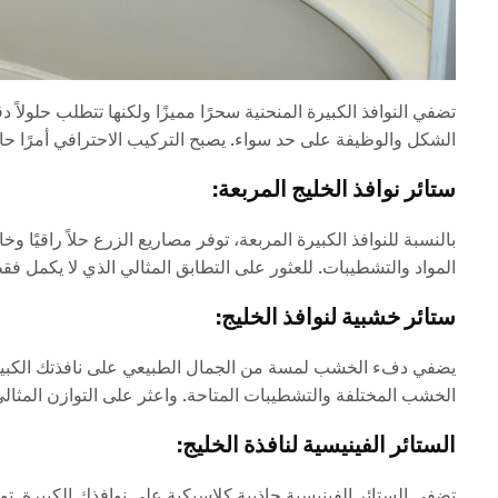
تضفي النوافذ الكبيرة المنحنية سحرًا مميزًا ولكنها تتطلب حلولا
الشكل والوظيفة على حد سواء. يصبح التركيب الاحترافي أمرًا حاسم
ستائر نوافذ الخليج المربعة:
بالنسبة للنوافذ الكبيرة المربعة، توفر مصاريع الزرع حلاً راقيًا 
المواد والتشطيبات. للعثور على التطابق المثالي الذي لا يكمل فقط
ستائر خشبية لنوافذ الخليج:
يضفي دفء الخشب لمسة من الجمال الطبيعي على نافذتك الكبيرة م
الخشب المختلفة والتشطيبات المتاحة. واعثر على التوازن المثال
الستائر الفينيسية لنافذة الخليج:
تضفي الستائر الفينيسية جاذبية كلاسيكية على نوافذك الكبيرة. تو