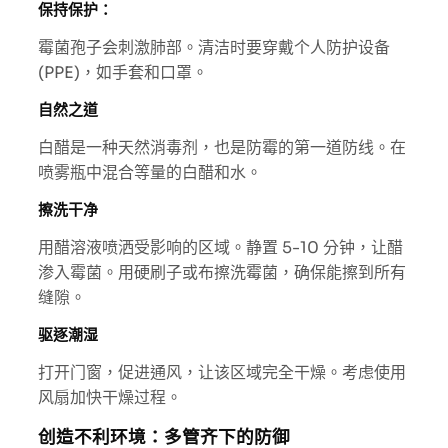
保持保护：
霉菌孢子会刺激肺部。清洁时要穿戴个人防护设备
(PPE)，如手套和口罩。
自然之道
白醋是一种天然消毒剂，也是防霉的第一道防线。在
喷雾瓶中混合等量的白醋和水。
擦洗干净
用醋溶液喷洒受影响的区域。静置 5-10 分钟，让醋
渗入霉菌。用硬刷子或布擦洗霉菌，确保能擦到所有
缝隙。
驱逐潮湿
打开门窗，促进通风，让该区域完全干燥。考虑使用
风扇加快干燥过程。
创造不利环境：多管齐下的防御