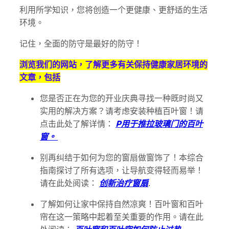
利用所学知识，您将创造一个更健康、更舒适的生活
环境。
记住，全面的防守是最好的防守！
浏览我们的网站，了解更多有关保持健康家居环境的
文章，包括
您是否正在为您的开业庆典寻找一种既时尚又
实用的解决方案？请考虑安装种植百叶窗！请
点击此处了解详情：
P
用于推拉玻璃门的百叶
窗。
别再纠结于如何为您的窗扇做窗饰了！本综合
指南探讨了所有选项，让导航变得轻而易举！
请在此处阅读：
创新治疗
窗扇
.
了解如何让家中保持自然凉爽！百叶窗和百叶
帘在这一策略中起着至关重要的作用。请在此