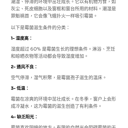
潮湿、停滞的环境中茁壮成长。它以有机物为食，如
灰尘、死皮细胞以及窗框和窗台所用的材料。潮湿是
罪魁祸首，它会像飞蛾扑火一样吸引霉菌。
以下是霉菌滋生条件的分类：
1- 湿度高：
湿度超过 60% 是霉菌生长的理想条件。淋浴、烹饪
和晾晒衣物等活动都会导致湿度增加。
2- 通风不良：
空气停滞，湿气积聚，是霉菌孢子滋生的温床。
3- 低温：
霉菌在凉爽的环境中茁壮成长。在冬季，窗户上会形
成冷凝水，这为霉菌的滋生创造了有利条件。
4- 缺乏阳光：
霉菌喜欢阴暗的地方。有限的自然光会阻碍霉菌的干