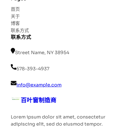
首页
关于
博客
联系方式
联系方式
Street Name, NY 38954
578-393-4937
info@example.com
百叶窗制造商
Lorem ipsum dolor sit amet, consectetur
adipiscing elit, sed do eiusmod tempor.