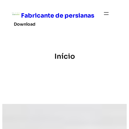
Pular
para
Fabricante de persianas
o
Download
conteúdo
Início