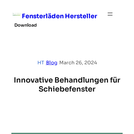
Skip
to
Fensterläden Hersteller
content
Download
HT
|
Blog
|
March 26, 2024
Innovative Behandlungen für
Schiebefenster