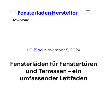
Skip
to
Fensterläden Hersteller
content
Download
HT
|
Blog
|
November 5, 2024
Fensterläden für Fenstertüren
und Terrassen - ein
umfassender Leitfaden